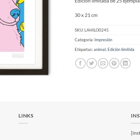
Edición limitada de 25 ejempl
30 x 21 cm
SKU:
LAHILO0245
Categoría:
Impresión
Etiquetas:
animal
,
Edición limitida
LINKS
IN
[ins