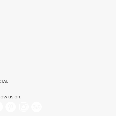
CIAL
low us on: