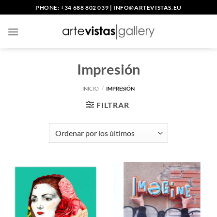
Saltar
PHONE: +34 688 802 039
|
INFO@ARTEVISTAS.EU
al
contenido
Impresión
INICIO
/
IMPRESIÓN
FILTRAR