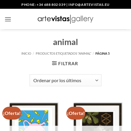
Saltar
PHONE: +34 688 802 039
|
INFO@ARTEVISTAS.EU
al
contenido
animal
INICIO
/
PRODUCTOS ETIQUETADOS “ANIMAL”
/
PÁGINA 5
FILTRAR
¡Oferta!
¡Oferta!