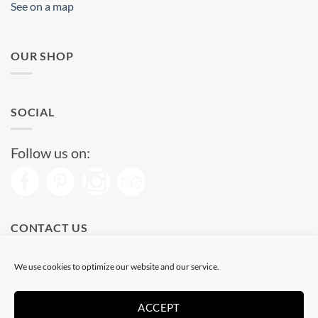
See on a map
OUR SHOP
SOCIAL
Follow us on:
CONTACT US
Phone: (+34) 93 513 04 65
We use cookies to optimize our website and our service.
Open from 11 am to 08 pm
Send us a message
ACCEPT