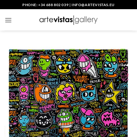
Saltar
PHONE: +34 688 802 039
|
INFO@ARTEVISTAS.EU
al
contenido