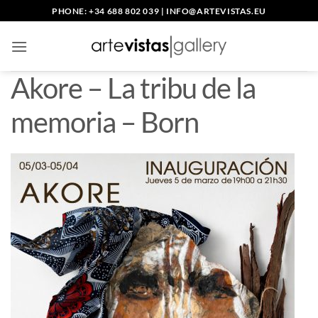
Skip
PHONE: +34 688 802 039
|
INFO@ARTEVISTAS.EU
to
content
Akore – La tribu de la
memoria – Born