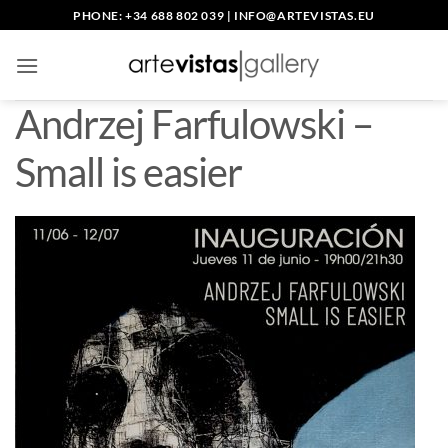
Skip
PHONE: +34 688 802 039
|
INFO@ARTEVISTAS.EU
to
content
Andrzej Farfulowski –
Small is easier