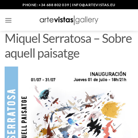
Skip
PHONE: +34 688 802 039
|
INFO@ARTEVISTAS.EU
to
content
Miquel Serratosa – Sobre
aquell paisatge