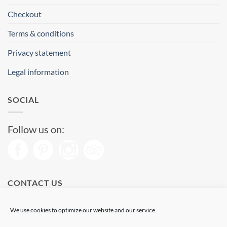
Checkout
Terms & conditions
Privacy statement
Legal information
SOCIAL
Follow us on:
CONTACT US
Phone: (+34) 93 513 04 65
We use cookies to optimize our website and our service.
Open from 11 am to 08 pm