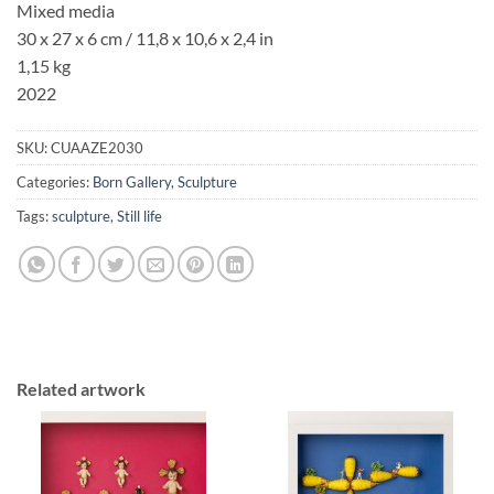
Mixed media
30 x 27 x 6 cm / 11,8 x 10,6 x 2,4 in
1,15 kg
2022
SKU:
CUAAZE2030
Categories:
Born Gallery
,
Sculpture
Tags:
sculpture
,
Still life
Related artwork