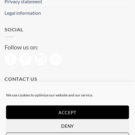
Privacy statement
Legal information
SOCIAL
Follow us on:
CONTACT US
Phone: (+34) 93 513 04 65
We use cookies to optimize our website and our service.
Open from 11 am to 08 pm
Send us a message
ACCEPT
DENY