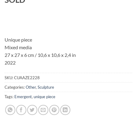
Unique piece
Mixed media
27 x 27 x 6 cm / 10,6 x 10,6 x 2,4 in
2022
SKU:
CUAAZE2228
Categories:
Other
,
Sculpture
Tags:
Emergent
,
unique piece