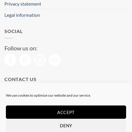
Privacy statement
Legal information
SOCIAL
Follow us on:
CONTACT US
Phone: (+34) 93 513 04 65
We use cookies to optimize our website and our service.
Open from 11 am to 08 pm
Send us a message
ACCEPT
DENY