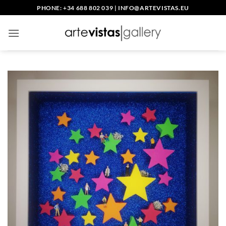
Skip
PHONE: +34 688 802 039
|
INFO@ARTEVISTAS.EU
to
content