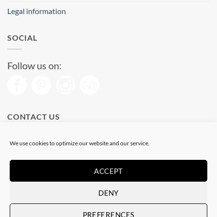
Legal information
SOCIAL
Follow us on:
CONTACT US
Phone: (+34) 93 513 04 65
We use cookies to optimize our website and our service.
Open from 11 am to 08 pm
Send us a message
ACCEPT
DENY
Visa
PayPal
Stripe
MasterCard
PREFERENCES