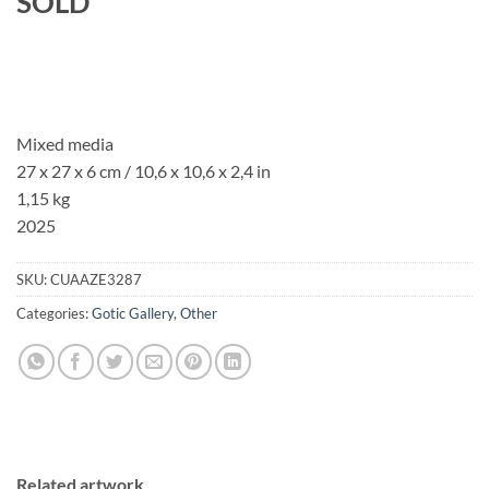
SOLD
Mixed media
27 x 27 x 6 cm / 10,6 x 10,6 x 2,4 in
1,15 kg
2025
SKU:
CUAAZE3287
Categories:
Gotic Gallery
,
Other
Related artwork