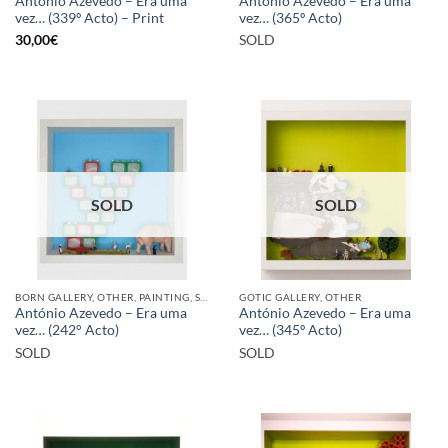
Antonio Azevedo – Era uma
António Azevedo – Era uma
vez… (339º Acto) – Print
vez… (365º Acto)
30,00
€
SOLD
SOLD
SOLD
BORN GALLERY, OTHER, PAINTING, SCULPTURE
GOTIC GALLERY, OTHER
António Azevedo – Era uma
António Azevedo – Era uma
vez… (242° Acto)
vez… (345º Acto)
SOLD
SOLD