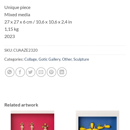
Unique piece
Mixed media
27 x 27 x 6 cm / 10,6 x 10,6 x 2,4 in
1,15 kg
2023
SKU:
CUAAZE2320
Categories:
Collage
,
Gotic Gallery
,
Other
,
Sculpture
Related artwork