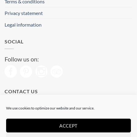
Terms & conditions
Privacy statement
Legal information
SOCIAL
Follow us on:
CONTACT US
Phone: (+34) 93 513 04 65
We use cookies to optimize our website and our service.
Open from 11 am to 08 pm
Send us a message
ACCEPT