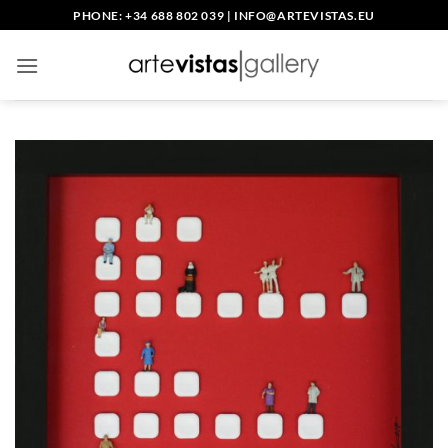
Skip
PHONE: +34 688 802 039
|
INFO@ARTEVISTAS.EU
to
content