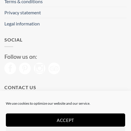
Terms & conditions
Privacy statement
Legal information
SOCIAL
Follow us on:
CONTACT US
Phone: (+34) 93 513 04 65
We use cookies to optimize our website and our service.
Open from 11 am to 08 pm
Send us a message
ACCEPT