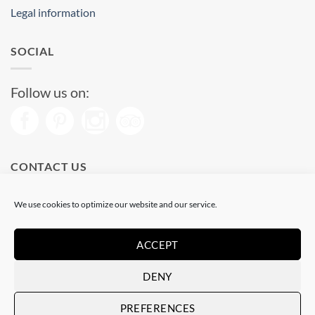
Legal information
SOCIAL
Follow us on:
CONTACT US
Phone: (+34) 93 513 04 65
We use cookies to optimize our website and our service.
Open from 11 am to 08 pm
Send us a message
ACCEPT
DENY
Visa
PayPal
Stripe
MasterCard
PREFERENCES